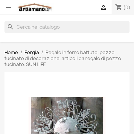
shopping_cart


(0)
search
Home
Forgia
Regalo in ferro battuto. pezzo
fucinato di decorazione. articoli da regalo di pezzo
fucinato. SUN LIFE