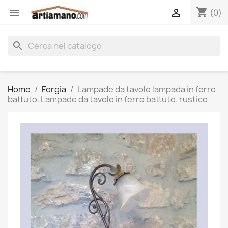
shopping_cart


(0)
search
Home
Forgia
Lampade da tavolo lampada in ferro
battuto. Lampade da tavolo in ferro battuto. rustico