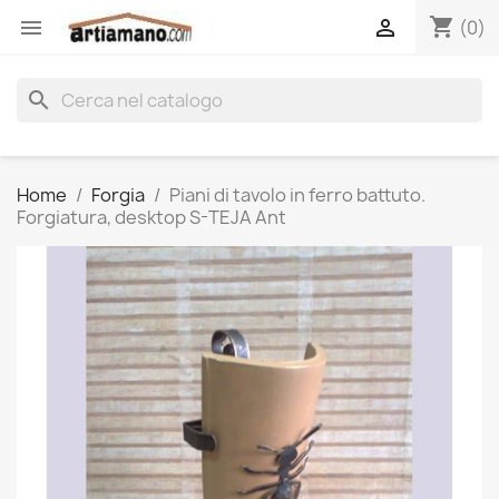
shopping_cart


(0)
search
Home
Forgia
Piani di tavolo in ferro battuto.
Forgiatura, desktop S-TEJA Ant