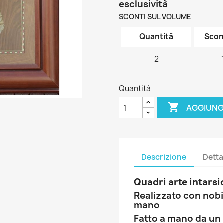
esclusività
SCONTI SUL VOLUME
Quantità
Scon
2
Quantità

AGGIUNG
Descrizione
Detta
Quadri arte intarsi
Realizzato con nobil
mano
Fatto a mano da un 