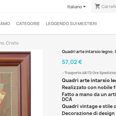
shopping_cart

Carrell
Italiano
SIAMO
CATEGORIE
LEGGENDO SUI MESTIERI
no. Cristo
Quadri arte intarsio legno. 
57,02 €
Trasporto 48/72 Ore Spedizion
Quadri arte intarsio le
Realizzato con nobile f
Fatto a mano da un arti
DCA
Quadri
vintage e stile 
Decorazione di design 