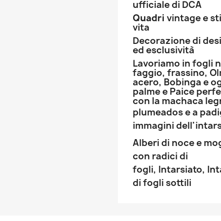
ufficiale di DCA
Quadri
vintage e st
vita
Decorazione di desi
ed esclusività
Lavoriamo in fogli 
faggio, frassino, O
acero, Bobinga e og
palme e Paice perfe
con la machaca legn
plumeados e a padi
immagini dell'intar
Alberi di noce e m
con radici di
fogli,
Intarsiato,
Int
di fogli sottili