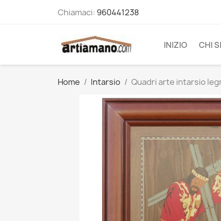
Chiamaci:
960441238
INIZIO
CHI 
Home
Intarsio
Quadri arte intarsio leg