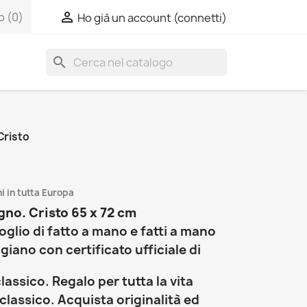

o
(0)
Ho già un account (connetti)
search
Cristo
i in tutta Europa
gno. Cristo 65 x 72 cm
oglio di fatto a mano e fatti a mano
giano con certificato ufficiale di
classico. Regalo per tutta la vita
classico. Acquista originalità ed