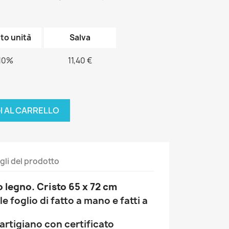
to unità
Salva
10%
11,40 €
I AL CARRELLO
gli del prodotto
o legno. Cristo 65 x 72 cm
e foglio di fatto a mano e fatti a
artigiano con certificato