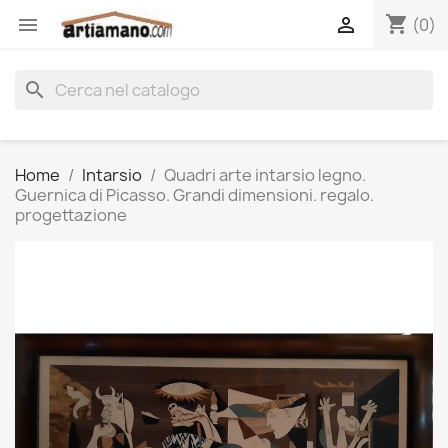
shopping_cart


(0)
search
Home
Intarsio
Quadri arte intarsio legno.
Guernica di Picasso. Grandi dimensioni. regalo.
progettazione