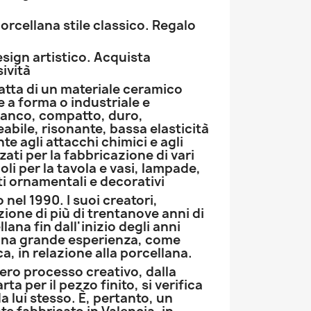
orcellana stile classico. Regalo
sign artistico. Acquista
sività
ratta di un materiale ceramico
e a forma o industriale e
ianco, compatto, duro,
abile, risonante, bassa elasticità
te agli attacchi chimici e agli
zzati per la fabbricazione di vari
li per la tavola e vasi, lampade,
i ornamentali e decorativi
nel 1990. I suoi creatori,
one di più di trentanove anni di
lana fin dall'inizio degli anni
una grande esperienza, come
ca, in relazione alla porcellana.
ero processo creativo, dalla
ta per il pezzo finito, si verifica
da lui stesso. È, pertanto, un