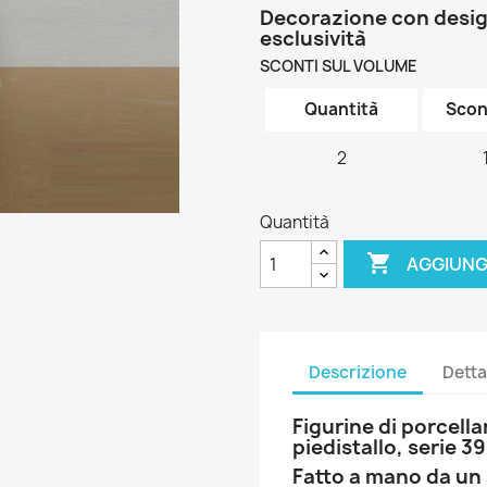
Decorazione con design
esclusività
SCONTI SUL VOLUME
Quantità
Scon
2
Quantità

AGGIUNG
Descrizione
Detta
Figurine di porcell
piedistallo, serie 3
Fatto a mano da un 