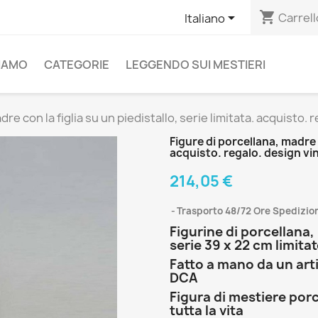
shopping_cart

Carrell
Italiano
SIAMO
CATEGORIE
LEGGENDO SUI MESTIERI
dre con la figlia su un piedistallo, serie limitata. acquisto.
Figure di porcellana, madre c
acquisto. regalo. design vi
214,05 €
Trasporto 48/72 Ore Spedizion
Figurine di porcellana,
serie 39 x 22 cm limita
Fatto a mano da un arti
DCA
Figura di mestiere porc
tutta la vita