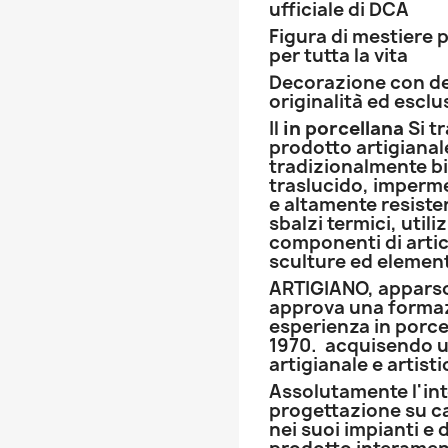
ufficiale di DCA
Figura di mestiere p
per tutta la vita
Decorazione con de
originalità ed esclu
Il
in porcellana
Si t
prodotto artigianal
tradizionalmente b
traslucido, imperme
e altamente resisten
sbalzi termici, utili
componenti di artico
sculture ed element
ARTIGIANO, apparso 
approva una formazi
esperienza in porcel
1970. acquisendo 
artigianale e artisti
Assolutamente l'int
progettazione su car
nei suoi impianti e 