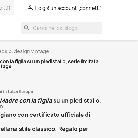

o
(0)
Ho già un account (connetti)
search
 regalo. design vintage
on la figlia su un piedistallo, serie limitata.
ntage
i in tutta Europa
Madre con la figlia
su un piedistallo,
to
giano con certificato ufficiale di
ellana stile classico. Regalo per