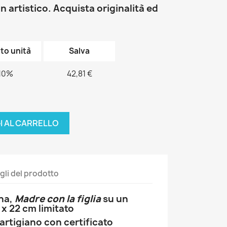
 artistico. Acquista originalità ed
to unità
Salva
10%
42,81 €
I AL CARRELLO
gli del prodotto
ana,
Madre con la figlia
su un
9 x 22 cm limitato
artigiano con certificato