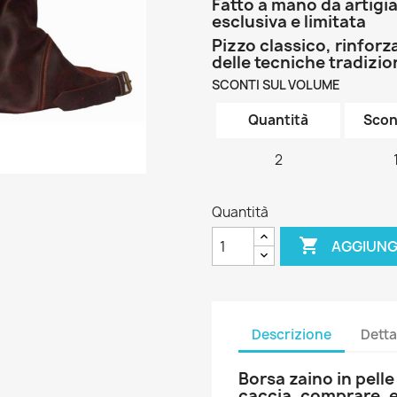
Fatto a mano da artigia
esclusiva e limitata
Pizzo classico, rinforz
delle tecniche tradizio
SCONTI SUL VOLUME
Quantità
Scon
2
Quantità

AGGIUNG
Descrizione
Detta
Borsa zaino in pelle
caccia. comprare. e