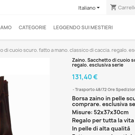
shopping_cart

Carrell
Italiano
SIAMO
CATEGORIE
LEGGENDO SUI MESTIERI
 di cuoio scuro. fatto a mano. classico di caccia. regalo. es
Zaino. Sacchetto di cuoio sc
regalo. esclusiva serie
131,40 €
Trasporto 48/72 Ore Spedizion
Borsa zaino in pelle sc
comprare. esclusiva se
Misure: 52x37x30cm
Regalo per tutta la vita
In pelle di alta qualità