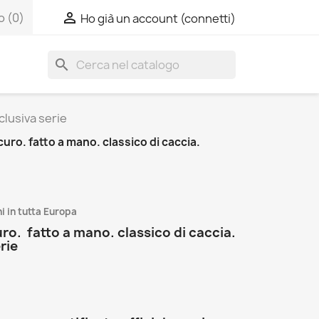

o
(0)
Ho già un account (connetti)
search
clusiva serie
uro. fatto a mano. classico di caccia.
i in tutta Europa
uro. fatto a mano. classico di caccia.
rie