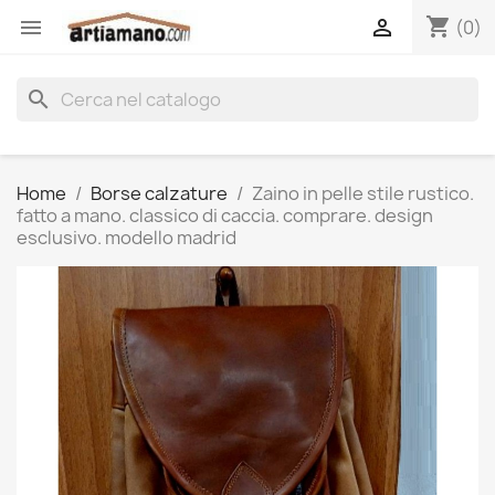
shopping_cart


(0)
search
Home
Borse calzature
Zaino in pelle stile rustico.
fatto a mano. classico di caccia. comprare. design
esclusivo. modello madrid