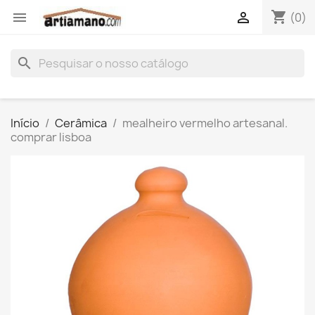
shopping_cart


(0)
search
Início
Cerâmica
mealheiro vermelho artesanal.
comprar lisboa