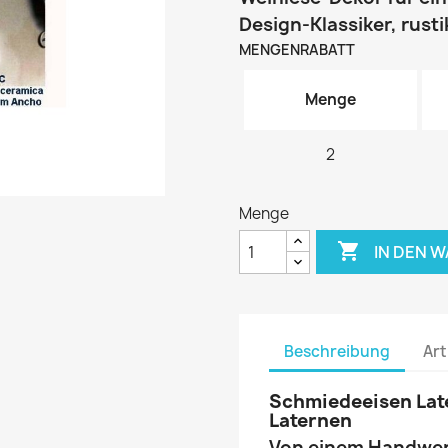
Design-Klassiker, rusti
MENGENRABATT
Menge
2
Menge

IN DEN 
Beschreibung
Art
Schmiedeeisen Lat
Laternen
Von einem Handwerke