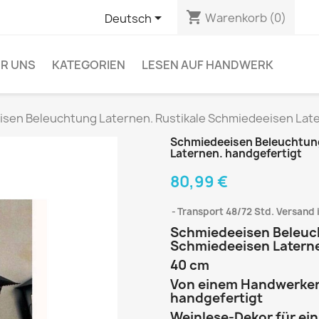
shopping_cart

Warenkorb
(0)
Deutsch
R UNS
KATEGORIEN
LESEN AUF HANDWERK
sen Beleuchtung Laternen. Rustikale Schmiedeeisen Late
Schmiedeeisen Beleuchtung
Laternen. handgefertigt
80,99 €
Transport 48/72 Std. Versand 
Schmiedeeisen Beleuch
Schmiedeeisen Latern
40 cm
Von einem Handwerker m
handgefertigt
Weinlese-Dekor für ein