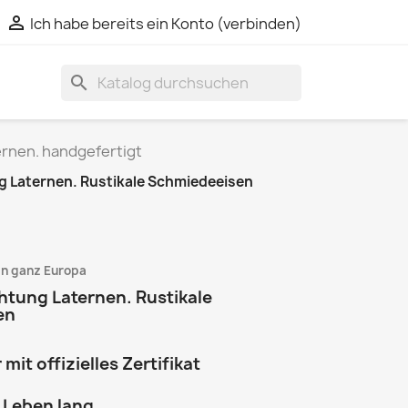

Ich habe bereits ein Konto (verbinden)
search
rnen. handgefertigt
 Laternen. Rustikale Schmiedeeisen
in ganz Europa
tung Laternen. Rustikale
en
it offizielles Zertifikat
 Leben lang