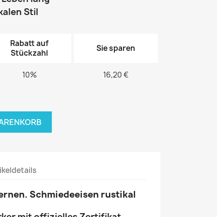
kalen Stil
Rabatt auf
Sie sparen
Stückzahl
10%
16,20 €
WARENKORB
ikeldetails
ernen. Schmiedeeisen rustikal
r mit offizielles Zertifikat