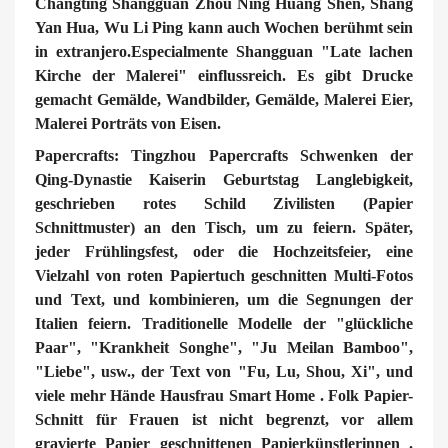
Changting Shangguan Zhou Ning Huang Shen, Shang
Yan Hua, Wu Li Ping kann auch Wochen berühmt sein
in extranjero.Especialmente Shangguan "Late lachen
Kirche der Malerei" einflussreich. Es gibt Drucke
gemacht Gemälde, Wandbilder, Gemälde, Malerei Eier,
Malerei Porträts von Eisen.
Papercrafts: Tingzhou Papercrafts Schwenken der
Qing-Dynastie Kaiserin Geburtstag Langlebigkeit,
geschrieben rotes Schild Zivilisten (Papier
Schnittmuster) an den Tisch, um zu feiern. Später,
jeder Frühlingsfest, oder die Hochzeitsfeier, eine
Vielzahl von roten Papiertuch geschnitten Multi-Fotos
und Text, und kombinieren, um die Segnungen der
Italien feiern. Traditionelle Modelle der "glückliche
Paar", "Krankheit Songhe", "Ju Meilan Bamboo",
"Liebe", usw., der Text von "Fu, Lu, Shou, Xi", und
viele mehr Hände Hausfrau Smart Home . Folk Papier-
Schnitt für Frauen ist nicht begrenzt, vor allem
gravierte Papier geschnittenen Papierkünstlerinnen .