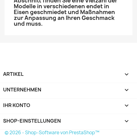
Abschnitt finden Sie eine Vielzahl der
Modelle in verschiedenen endet in
Eisen geschmiedet und Maßnahmen
zur Anpassung an Ihren Geschmack
und muss.
ARTIKEL

UNTERNEHMEN

IHR KONTO

SHOP-EINSTELLUNGEN
keyboard_arrow_down
© 2026 - Shop-Software von PrestaShop™