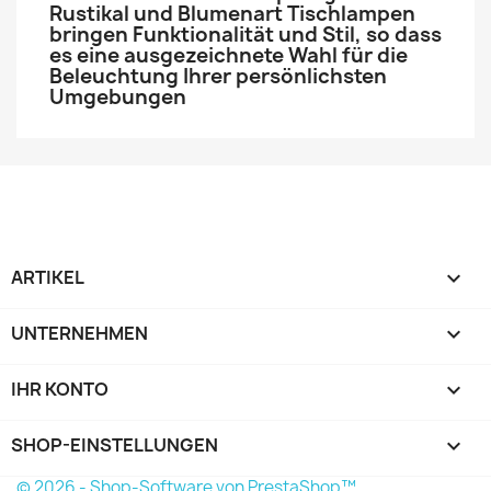
Rustikal und Blumenart Tischlampen
bringen Funktionalität und Stil, so dass
es eine ausgezeichnete Wahl für die
Beleuchtung Ihrer persönlichsten
Umgebungen
ARTIKEL

UNTERNEHMEN

IHR KONTO

SHOP-EINSTELLUNGEN
keyboard_arrow_down
© 2026 - Shop-Software von PrestaShop™