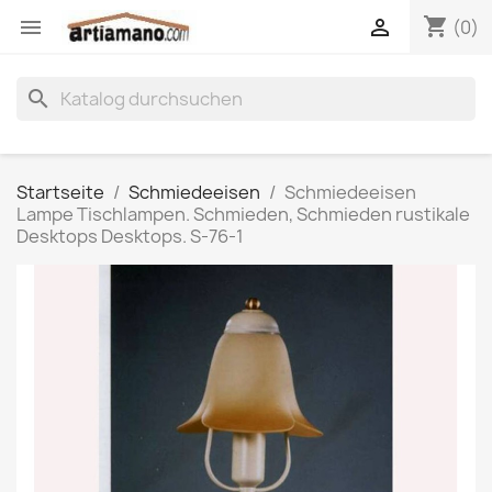
shopping_cart


(0)
search
Startseite
Schmiedeeisen
Schmiedeeisen
Lampe Tischlampen. Schmieden, Schmieden rustikale
Desktops Desktops. S-76-1