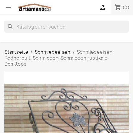
shopping_cart


(0)
search
Startseite
Schmiedeeisen
Schmiedeeisen
Rednerpult. Schmieden, Schmieden rustikale
Desktops