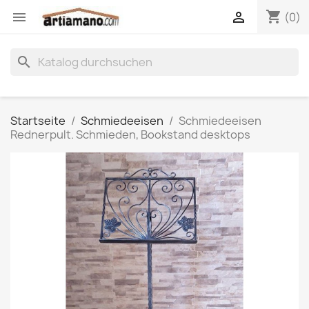
shopping_cart


(0)
search
Startseite
Schmiedeeisen
Schmiedeeisen
Rednerpult. Schmieden, Bookstand desktops