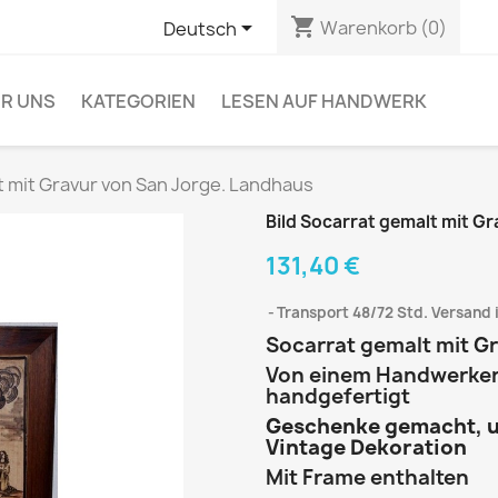
shopping_cart

Warenkorb
(0)
Deutsch
R UNS
KATEGORIEN
LESEN AUF HANDWERK
t mit Gravur von San Jorge. Landhaus
Bild Socarrat gemalt mit G
131,40 €
Transport 48/72 Std. Versand 
Socarrat gemalt mit Gr
Von einem Handwerker m
handgefertigt
Geschenke gemacht, um
Vintage Dekoration
Mit Frame enthalten