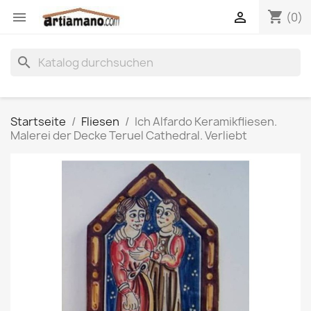
shopping_cart


(0)
search
Startseite
Fliesen
Ich Alfardo Keramikfliesen.
Malerei der Decke Teruel Cathedral. Verliebt