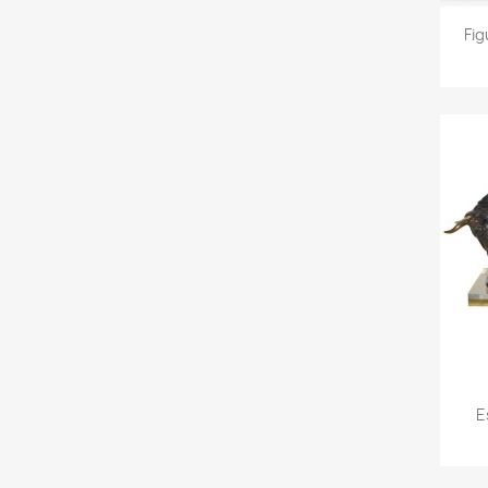
Fig
E