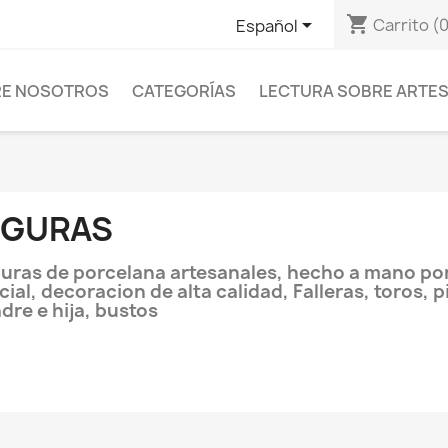
shopping_cart

Carrito
(0
Español
E NOSOTROS
CATEGORÍAS
LECTURA SOBRE ARTES
IGURAS
guras de porcelana artesanales, hecho a mano por
icial, decoracion de alta calidad, Falleras, toros, 
dre e hija, bustos