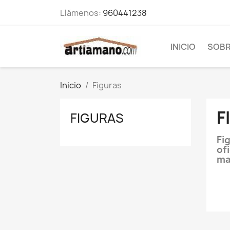
Llámenos:
960441238
INICIO
SOBR
Inicio
Figuras
F
FIGURAS
Fi
of
ma