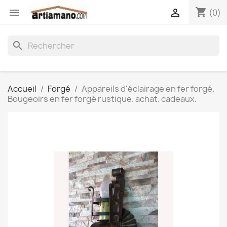
shopping_cart


(0)
search
Accueil
Forgé
Appareils d'éclairage en fer forgé.
Bougeoirs en fer forgé rustique. achat. cadeaux.