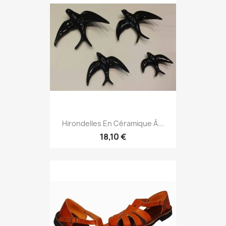
Hirondelles En Céramique À...
18,10 €