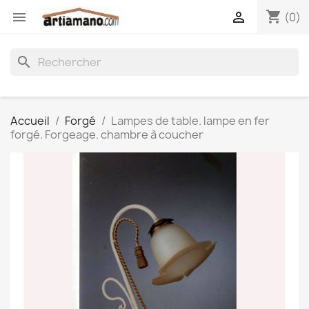
shopping_cart


(0)
search
Accueil
Forgé
Lampes de table. lampe en fer
forgé. Forgeage. chambre à coucher