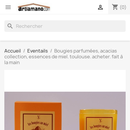
shopping_cart


(0)
search
Accueil
Eventails
Bougies parfumées, acacias
collection, essences de miel. toulouse. acheter. fait à
la main