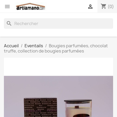
shopping_cart


(0)
search
Accueil
Eventails
Bougies parfumées, chocolat
truffe, collection de bougies parfumées