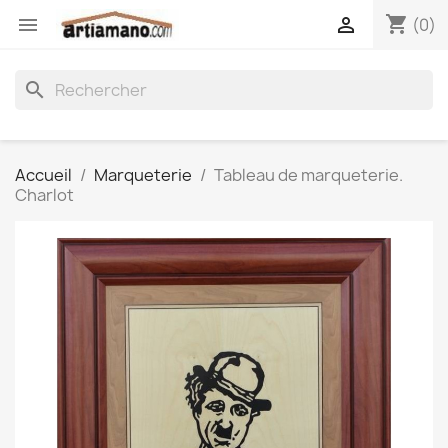
shopping_cart


(0)
search
Accueil
Marqueterie
Tableau de marqueterie.
Charlot