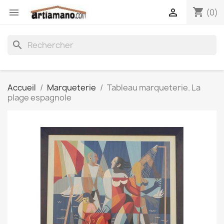
shopping_cart


(0)
search
Accueil
Marqueterie
Tableau marqueterie. La
plage espagnole