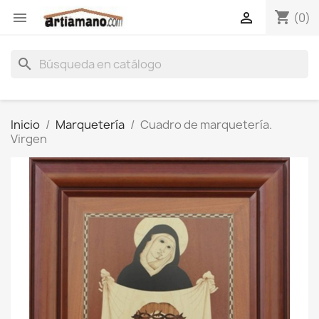
shopping_cart


(0)
search
Inicio
Marquetería
Cuadro de marquetería.
Virgen