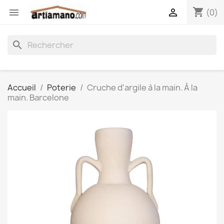
shopping_cart


(0)
search
Accueil
Poterie
Cruche d'argile à la main. À la
main. Barcelone