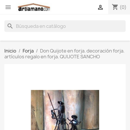
shopping_cart


(0)
search
Inicio
Forja
Don Quijote en forja. decoración forja.
artículos regalo en forja. QUIJOTE SANCHO